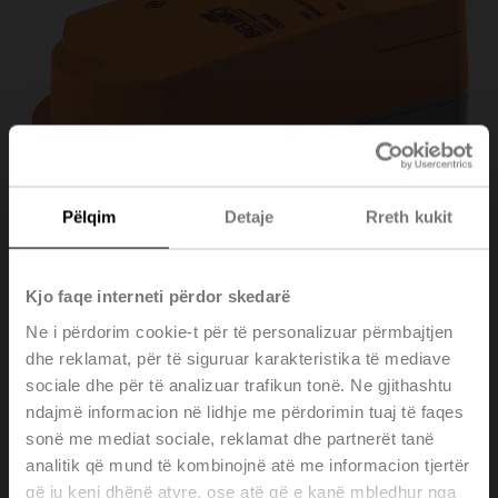
Pëlqim
Detaje
Rreth kukit
Kjo faqe interneti përdor skedarë
Ne i përdorim cookie-t për të personalizuar përmbajtjen
dhe reklamat, për të siguruar karakteristika të mediave
CQ24A-T
sociale dhe për të analizuar trafikun tonë. Ne gjithashtu
ndajmë informacion në lidhje me përdorimin tuaj të faqes
Rotary actuator (ZoneTight), 1 Nm, AC/DC 24 V,
sonë me mediat sociale, reklamat dhe partnerët tanë
Open/close, 3-point, 75 s, IP40, Terminals
analitik që mund të kombinojnë atë me informacion tjertër
që ju keni dhënë atyre, ose atë që e kanë mbledhur nga