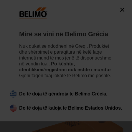
0
0
Home
Aktuatorët
Aktuatorët valvul
Mirë se vini në Belimo Grécia
CQ24A-T
Nuk duket se ndodheni në Greqi. Produktet
dhe shërbimet e paraqitura në këtë faqe
interneti mund të mos jenë të disponueshme
në vendin tuaj.
Po kështu,
Learn more
identifikimi/regjistrimi nuk është i mundur.
Gjeni faqen tuaj lokale të Belimo më poshtë.
Back to product category
Do të doja të qëndroja te Belimo Grécia.
Do të doja të kaloja te Belimo Estados Unidos.