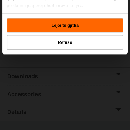
Please contact your local Sales Representative for
përdorimi juaj prej shërbimeve të tyre.
ordering.
Add to Cart
Lejoi të gjitha
Add to Project
List
Refuzo
Share
Downloads
Accessories
Details