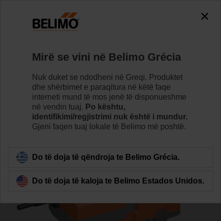
0
0
Home
Valvulet
Valvulet glob
Mirë se vini në Belimo Grécia
H6050X25-S2+NVK230A-3
Nuk duket se ndodheni në Greqi. Produktet
dhe shërbimet e paraqitura në këtë faqe
interneti mund të mos jenë të disponueshme
në vendin tuaj.
Po kështu,
Learn more
identifikimi/regjistrimi nuk është i mundur.
Gjeni faqen tuaj lokale të Belimo më poshtë.
Back to product category
Do të doja të qëndroja te Belimo Grécia.
Do të doja të kaloja te Belimo Estados Unidos.