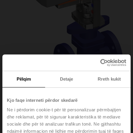
Pëlqim
Detaje
Rreth kukit
H6050X25-
Kjo faqe interneti përdor skedarë
Ne i përdorim cookie-t për të personalizuar përmbajtjen
S2+NVK230A-3
dhe reklamat, për të siguruar karakteristika të mediave
sociale dhe për të analizuar trafikun tonë. Ne gjithashtu
ndajmë informacion në lidhje me përdorimin tuaj të faqes
Globe valve, 2-way, DN 50, Flange, PN 25, ps