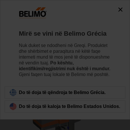
0
0
Home
Valvulet
Valvulet glob
Mirë se vini në Belimo Grécia
H6065X58-SP2/SV24A-TPC
Nuk duket se ndodheni në Greqi. Produktet
dhe shërbimet e paraqitura në këtë faqe
interneti mund të mos jenë të disponueshme
në vendin tuaj.
Po kështu,
Learn more
identifikimi/regjistrimi nuk është i mundur.
Gjeni faqen tuaj lokale të Belimo më poshtë.
Back to product category
Do të doja të qëndroja te Belimo Grécia.
Do të doja të kaloja te Belimo Estados Unidos.