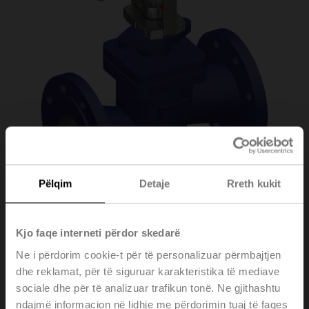
Pëlqim
Detaje
Rreth kukit
H6065X58-
Kjo faqe interneti përdor skedarë
Ne i përdorim cookie-t për të personalizuar përmbajtjen
SP2/SV24A-TPC
dhe reklamat, për të siguruar karakteristika të mediave
sociale dhe për të analizuar trafikun tonë. Ne gjithashtu
ndajmë informacion në lidhje me përdorimin tuaj të faqes
Globe valve (partially pressure-balanced), 2-way,