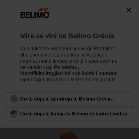
The exception is : javax.servlet.jsp.JspException: Problem
accessing the absolute URL
"https://www.belimo.com/gr/sq_AL/~mgnlArea=outdated~".
java.io.IOException: Server returned HTTP response code: 500
for URL:
Mirë se vini në Belimo Grécia
https://www.belimo.com/gr/sq_AL/~mgnlArea=outdated~
Nuk duket se ndodheni në Greqi. Produktet
Home
Valvulet
Valvulet glob
dhe shërbimet e paraqitura në këtë faqe
interneti mund të mos jenë të disponueshme
H6100N/EV24A-SR-TPC
në vendin tuaj.
Po kështu,
identifikimi/regjistrimi nuk është i mundur.
Gjeni faqen tuaj lokale të Belimo më poshtë.
Learn more
Do të doja të qëndroja te Belimo Grécia.
Do të doja të kaloja te Belimo Estados Unidos.
Back to product category