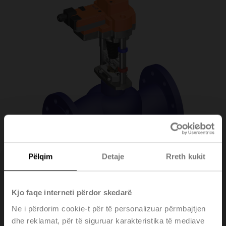
Pëlqim
Detaje
Rreth kukit
Kjo faqe interneti përdor skedarë
Ne i përdorim cookie-t për të personalizuar përmbajtjen
H6100N/EV24A-SR-
dhe reklamat, për të siguruar karakteristika të mediave