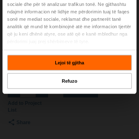
sociale dhe për të analizuar trafikun tonë. Ne gjithashtu
TPC
ndajmë informacion në lidhje me përdorimin tuaj të faqes
sonë me mediat sociale, reklamat dhe partnerët tanë
analitik që mund të kombinojnë atë me informacion tjertër
Globe valve, 2-way, DN 100, Flange, PN 16, ps
1600 kPa, Kvs 145 m³/h, Fluid temperature -10...120°C
që ju keni dhënë atyre, ose atë që e kanë mbledhur nga
[14...248°F]
përdorimi juaj prej shërbimeve të tyre.
Globe valve actuator, 2500 N, AC/DC 24 V, 2...10 V,
150 s, Stroke 40 mm, IP54, Terminals with cable
Actuator supplied separately
Lejoi të gjitha
Please contact your local Sales Representative for
ordering.
Refuzo
Add to Cart
Add to Project
List
Share