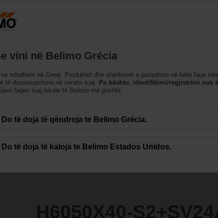
Greqi
Produktet
Mbështetje
Rreth Nesh
Na k
se vini në Belimo Grécia
se ndodheni në Greqi. Produktet dhe shërbimet e paraqitura në këtë faqe int
2+SV24A-SZ-TPC
në të disponueshme në vendin tuaj.
Po kështu, identifikimi/regjistrimi nuk ë
jeni faqen tuaj lokale të Belimo më poshtë.
Do të doja të qëndroja te Belimo Grécia.
Do të doja të kaloja te Belimo Estados Unidos.
H6050X40-S2+SV24