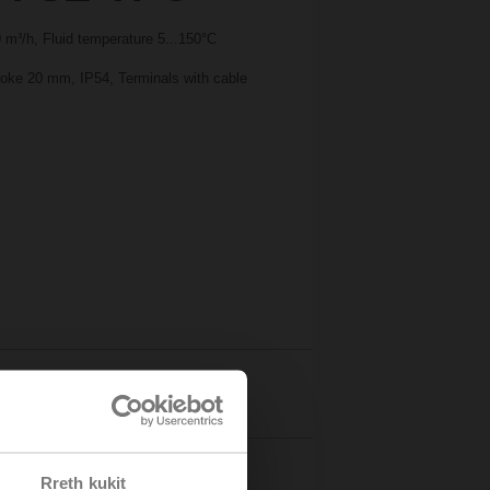
m³/h, Fluid temperature 5...150°C
troke 20 mm, IP54, Terminals with cable
Details
Rreth kukit