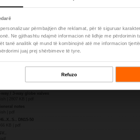
.-S2
edarë
| 1727 KB | pdf
A-SZ-TPC
 personalizuar përmbajtjen dhe reklamat, për të siguruar karakte
| 2022 KB | pdf
 tonë. Ne gjithashtu ndajmë informacion në lidhje me përdorimin 
.X..-S(P)2
ët tanë analitik që mund të kombinojnë atë me informacion tjertë
B | pdf
rdorimi juaj prej shërbimeve të tyre.
A.. / NV..A.. / SV..A..
– H6.., H7..
885 KB | pdf
Refuzo
y – SV24A-SZ-TPC
29 KB | pdf
2-way / 3-way globe valves
lish | 2807 KB | pdf
General notes
ish | pdf
H6..X..S.. DN15-50
 66 KB | pdf
SV..
 pdf