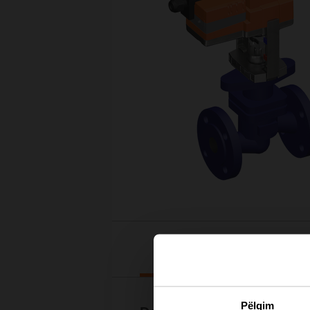
Downloads
Pëlqim