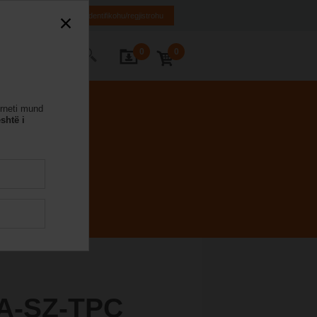
EL
EN
SQ
Identifikohu/regjistrohu
0
0
ontaktoni
erneti mund
shtë i
A-SZ-TPC