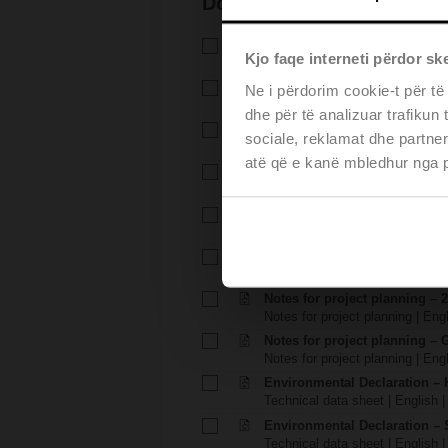
Documentation
Technical data sheet – H6..X.
Kjo faqe interneti përdor sk
Technical data sheet | English 
Technical data sheet – SV24
Ne i përdorim cookie-t për të
Technical data sheet | English 
dhe për të analizuar trafikun
Installation instructions – H6.
sociale, reklamat dhe partner
Installation instructions | 309 K
atë që e kanë mbledhur nga pë
Installation instructions – LV..
Installation instructions | pdf
EU Declaration of Conformity 
EU Declaration of Conformity | 
EU Declaration of Conformit
EU Declaration of Conformity | 
Notes for project planning – 
Notes for project planning | Eng
Notes for project planning – 
Notes for project planning | Engl
Environmental Declaration – 
Technical data sheet | English |
Environmental Declaration – 
Technical data sheet | English |