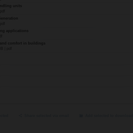
ndling units
 pdf
Generation
 pdf
ing applications
df
 and comfort in buildings
MB | pdf
ected
Share selected via email
Add selected to download