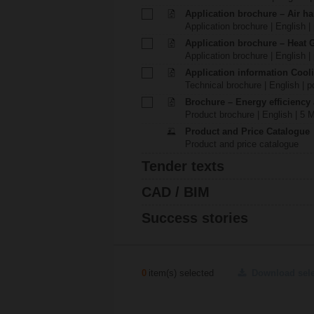
Application brochure – Air ha
Application brochure | English |
Application brochure – Heat 
Application brochure | English |
Application information Cool
Technical brochure | English | p
Brochure – Energy efficiency
Product brochure | English | 5 
Product and Price Catalogue
Product and price catalogue
Tender texts
CAD / BIM
Success stories
0
item(s) selected
Download sel