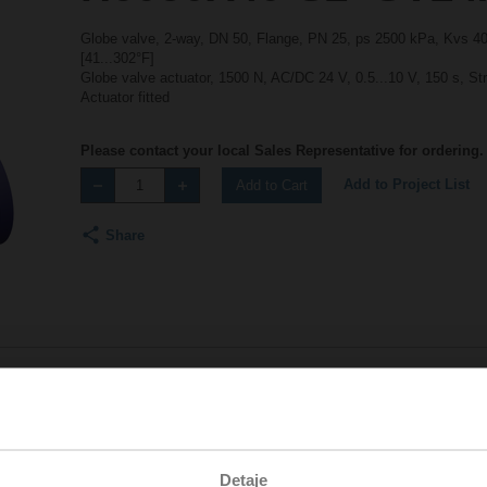
Globe valve, 2-way, DN 50, Flange, PN 25, ps 2500 kPa, Kvs 40 
[41...302°F]
Globe valve actuator, 1500 N, AC/DC 24 V, 0.5...10 V, 150 s, S
Actuator fitted
Please contact your local Sales Representative for ordering.
Add to Project List
Add to Cart
Share
Accessories
Detaje