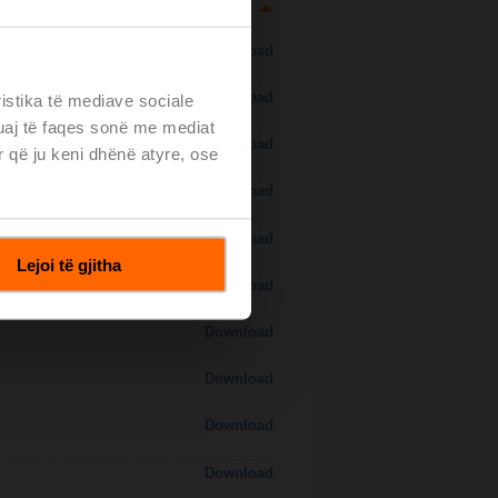
Download
Download
ristika të mediave sociale
tuaj të faqes sonë me mediat
Download
r që ju keni dhënë atyre, ose
Download
Download
Lejoi të gjitha
Download
Download
Download
Download
Download