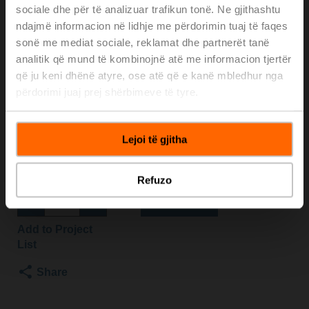
sociale dhe për të analizuar trafikun tonë. Ne gjithashtu
SZ-TPC
ndajmë informacion në lidhje me përdorimin tuaj të faqes
sonë me mediat sociale, reklamat dhe partnerët tanë
analitik që mund të kombinojnë atë me informacion tjertër
Globe valve, 2-way, DN 50, Flange, PN 25, ps
2500 kPa, Kvs 40 m³/h, Fluid temperature 5...150°C
që ju keni dhënë atyre, ose atë që e kanë mbledhur nga
[41...302°F]
përdorimi juaj prej shërbimeve të tyre.
Globe valve actuator, 1500 N, AC/DC 24 V, 0.5...10 V,
150 s, Stroke 20 mm, IP54, Terminals with cable
Actuator supplied separately
Lejoi të gjitha
Please contact your local Sales Representative for
ordering.
Refuzo
Add to Cart
Add to Project
List
Share