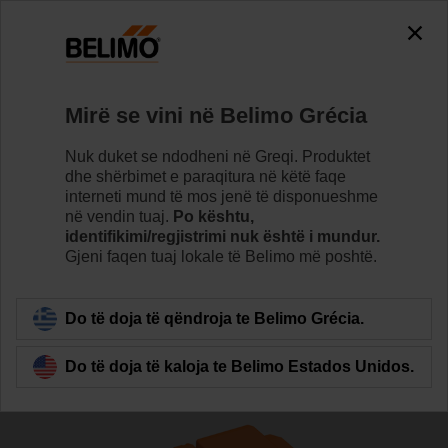
The exception is : javax.servlet.jsp.JspException: Problem
accessing the absolute URL
"https://www.belimo.com/gr/sq_AL/~mgnlArea=outdated~".
java.io.IOException: Server returned HTTP response code: 500
for URL:
Mirë se vini në Belimo Grécia
https://www.belimo.com/gr/sq_AL/~mgnlArea=outdated~
Nuk duket se ndodheni në Greqi. Produktet
Home
Valvulet
Valvulet glob
dhe shërbimet e paraqitura në këtë faqe
interneti mund të mos jenë të disponueshme
H6050X40-S2/SV24A-SZ-TPC
në vendin tuaj.
Po kështu,
identifikimi/regjistrimi nuk është i mundur.
Gjeni faqen tuaj lokale të Belimo më poshtë.
Learn more
Do të doja të qëndroja te Belimo Grécia.
Do të doja të kaloja te Belimo Estados Unidos.
Back to product category