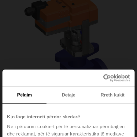
Pëlqim
Detaje
Rreth kukit
Kjo faqe interneti përdor skedarë
Ne i përdorim cookie-t për të personalizuar përmbajtjen
H6050X40-S2/SV24A-
dhe reklamat, për të siguruar karakteristika të mediave