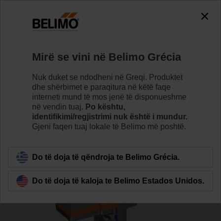
0
0
Home
Valvulet
Valvulet glob
Mirë se vini në Belimo Grécia
H6100X125-SP2/SV24A-SR-TPC
Nuk duket se ndodheni në Greqi. Produktet
dhe shërbimet e paraqitura në këtë faqe
interneti mund të mos jenë të disponueshme
në vendin tuaj.
Po kështu,
Learn more
identifikimi/regjistrimi nuk është i mundur.
Gjeni faqen tuaj lokale të Belimo më poshtë.
Back to product category
Do të doja të qëndroja te Belimo Grécia.
Do të doja të kaloja te Belimo Estados Unidos.