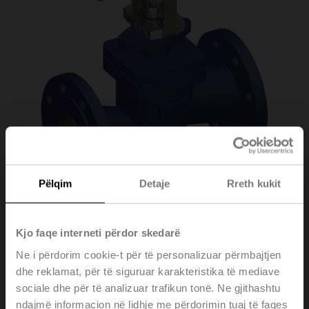
Pëlqim
Detaje
Rreth kukit
H6100X125-
Kjo faqe interneti përdor skedarë
Ne i përdorim cookie-t për të personalizuar përmbajtjen
SP2/SV24A-SR-TPC
dhe reklamat, për të siguruar karakteristika të mediave
sociale dhe për të analizuar trafikun tonë. Ne gjithashtu
ndajmë informacion në lidhje me përdorimin tuaj të faqes
Globe valve (partially pressure-balanced), 2-way,