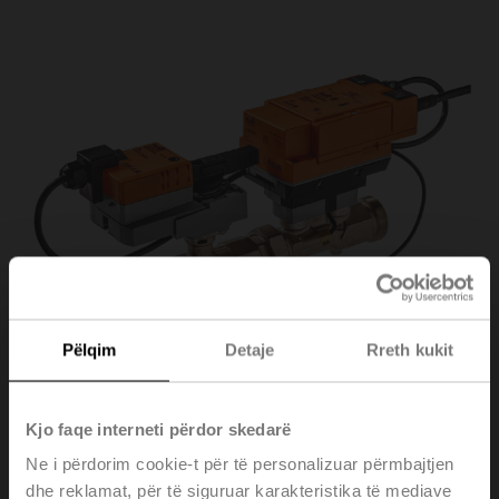
Pëlqim
Detaje
Rreth kukit
Kjo faqe interneti përdor skedarë
EV040R2+BAC
Ne i përdorim cookie-t për të personalizuar përmbajtjen
dhe reklamat, për të siguruar karakteristika të mediave