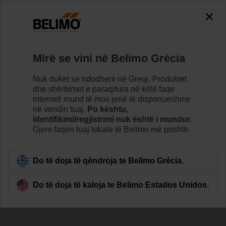
The exception is : javax.servlet.jsp.JspException: Problem
accessing the absolute URL
"https://www.belimo.com/gr/sq_AL/~mgnlArea=outdated~".
java.io.IOException: Server returned HTTP response code: 500
for URL:
Mirë se vini në Belimo Grécia
https://www.belimo.com/gr/sq_AL/~mgnlArea=outdated~
Nuk duket se ndodheni në Greqi. Produktet
Home
Valvulet
Belimo Energy Valve™
dhe shërbimet e paraqitura në këtë faqe
interneti mund të mos jenë të disponueshme
EV040R2+BAC
në vendin tuaj.
Po kështu,
identifikimi/regjistrimi nuk është i mundur.
Gjeni faqen tuaj lokale të Belimo më poshtë.
Learn more
Do të doja të qëndroja te Belimo Grécia.
Do të doja të kaloja te Belimo Estados Unidos.
Back to product category